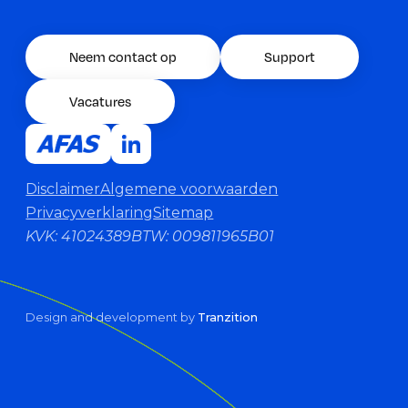
Neem contact op
Support
Vacatures
Disclaimer
Algemene voorwaarden
Privacyverklaring
Sitemap
KVK: 41024389
BTW: 009811965B01
Design and development by
Tranzition