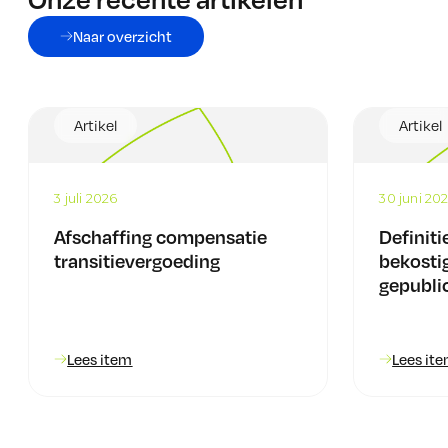
Naar overzicht
Artikel
Artikel
3 juli 2026
30 juni 20
Afschaffing compensatie
Definiti
transitievergoeding
bekosti
gepubli
Lees item
Lees it