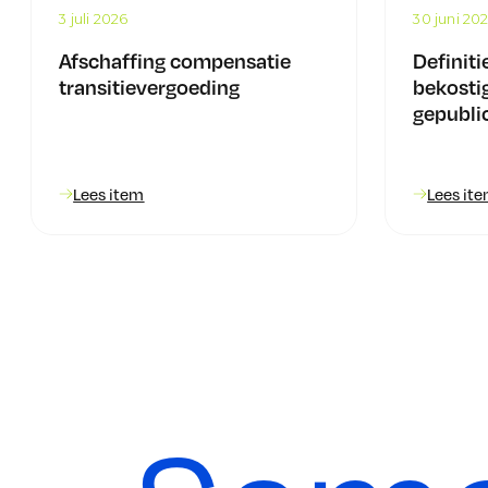
3 juli 2026
30 juni 20
Afschaffing compensatie
Definiti
transitievergoeding
bekosti
gepubli
Lees item
Lees it