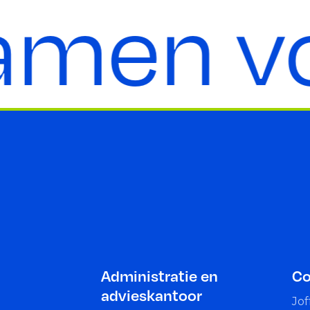
men voo
Administratie en
Co
advieskantoor
Jof