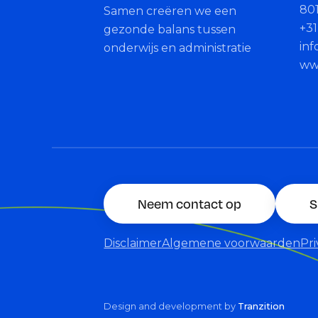
80
Samen creëren we een
+31
gezonde balans tussen
in
onderwijs en administratie
ww
Neem contact op
S
Disclaimer
Algemene voorwaarden
Pr
Design and development by
Tranzition