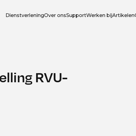
Dienstverlening
Over ons
Support
Werken bij
Artikelen
telling RVU-