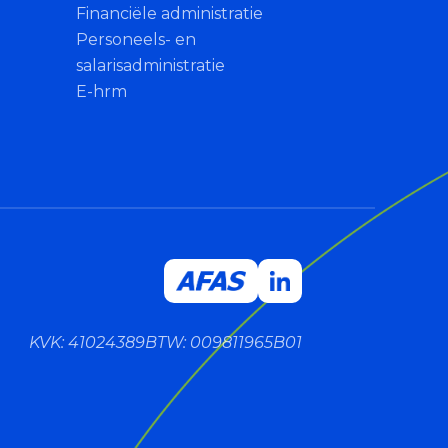
Financiële administratie
Personeels- en
salarisadministratie
E-hrm
KVK: 41024389
BTW: 009811965B01