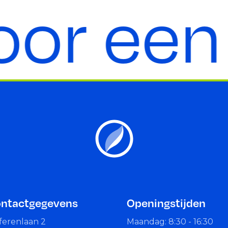
r een 
ntactgegevens
Openingstijden
ferenlaan 2
Maandag: 8:30 - 16:30