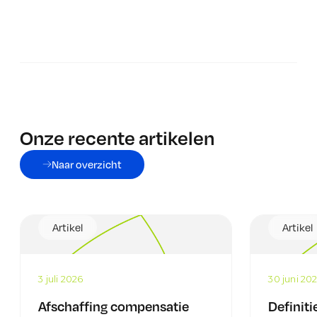
Onze recente artikelen
Naar overzicht
Artikel
Artikel
3 juli 2026
30 juni 20
Afschaffing compensatie
Definiti