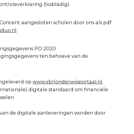
ontroleverklaring (losbladig).
 Concent aangesloten scholen door ons als pdf
duo.nl
:
gingsgegevens PO 2020
tigingsgegevens ten behoeve van de
angeleverd op
www.xbrlonderwijsportaal.nl
.
rnationale) digitale standaard om financiële
sselen.
 van de digitale aanleveringen worden door