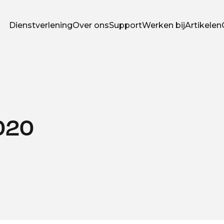
Dienstverlening
Over ons
Support
Werken bij
Artikelen
020