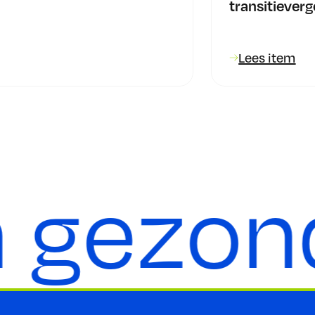
transitieverg
Lees item
 gezond