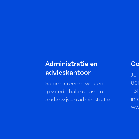
Administratie en
Co
advieskantoor
Jof
80
Samen creëren we een
+31
gezonde balans tussen
in
onderwijs en administratie
ww