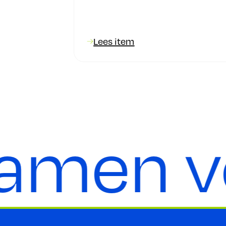
Lees item
amen vo