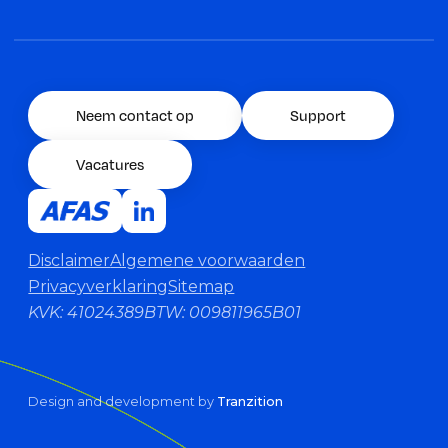
Neem contact op
Support
Vacatures
Disclaimer
Algemene voorwaarden
Privacyverklaring
Sitemap
KVK: 41024389
BTW: 009811965B01
Design and development by
Tranzition