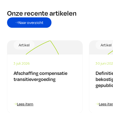
Onze recente artikelen
Naar overzicht
Artikel
Artikel
3 juli 2026
30 juni 20
Afschaffing compensatie
Definiti
transitievergoeding
bekosti
gepubli
Lees item
Lees it